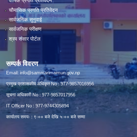
वार्षिक प्रगति प्रतिवेदन
चौमासिक प्रगति प्रतिवेदन
सार्वजनिक सुनुवाई
सार्वजनिक परीक्षण
श्रम संसार पोर्टल
सम्पर्क विवरण
Email:
info@sammarimaimun.gov.np
प्रमुख प्रशासकीय अधिकृत No : 977-9857016956
सूचना अधिकारी No : 977-9857017956
IT Officer No : 977-9744305894
कार्यालय समयः : ९ः०० बजे देखि ५ः०० बजे सम्मा