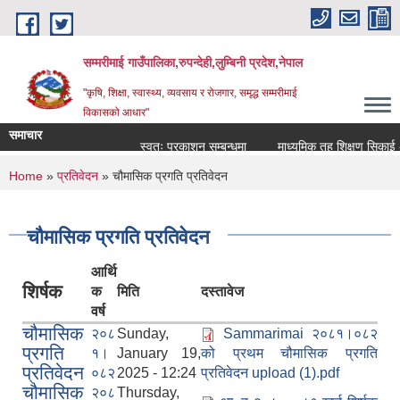
Skip to main content
सम्मरीमाई गाउँपालिका,रुपन्देही,लुम्बिनी प्रदेश,नेपाल
"कृषि, शिक्षा, स्वास्थ्य, व्यवसाय र रोजगार, समृद्ध सम्मरीमाई
विकासको आधार"
समाचार
स्वतः प्रकाशन सम्बन्धमा
माध्यमिक तह शिक्षण सिकाई अनु
You are here
Home
»
प्रतिवेदन
» चौमासिक प्रगति प्रतिवेदन
चौमासिक प्रगति प्रतिवेदन
आर्थि
शिर्षक
क
मिति
दस्तावेज
वर्ष
चौमासिक
२०८
Sunday,
Sammarimai २०८१।०८२
प्रगति
१।
January 19,
को प्रथम चौमासिक प्रगति
प्रतिवेदन
०८२
2025 - 12:24
प्रतिवेदन upload (1).pdf
चौमासिक
२०८
Thursday,