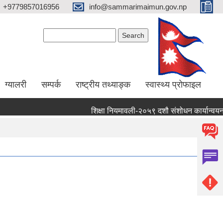
+9779857016956
info@sammarimaimun.gov.np
Search form
Search
ग्यालरी
सम्पर्क
राष्ट्रीय तथ्याङ्क
स्वास्थ्य प्रोफाइल
शिक्षा नियमावली-२०५९ दशौ संशोधन कार्यान्वयन गर्ने