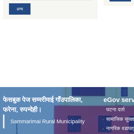
अन्य
फेसबुक पेज सम्मरीमाई गाँउपालिका,
eGov serv
फरेना, रुपन्देही।
घटना दर्ता
सामाजिक सुरक्ष
Sammarimai Rural Municipality
नागरिक वडापत्