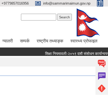
+9779857016956
info@sammarimaimun.gov.np
Search form
Search
ग्यालरी
सम्पर्क
राष्ट्रीय तथ्याङ्क
स्वास्थ्य प्रोफाइल
शिक्षा नियमावली-२०५९ दशौ संशोधन कार्यान्वयन गर्ने